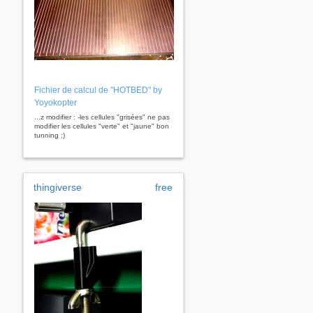
Fichier de calcul de "HOTBED" by
Yoyokopter
...z modifier : -les cellules "grisées" ne pas
modifier les cellules "verte" et "jaune" bon
tunning ;)
thingiverse
free