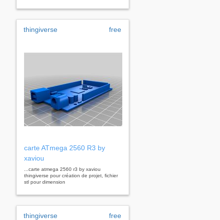
thingiverse
free
carte ATmega 2560 R3 by
xaviou
...carte atmega 2560 r3 by xaviou
thingiverse pour création de projet, fichier
stl pour dimension
thingiverse
free