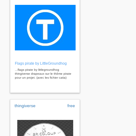
Flags pirate by LittleGroundhog
...flags pirate by littlegroundhog
thingiverse drapeaux sur le thème pirate
pour un projet. (avec les fichier catia)
thingiverse
free