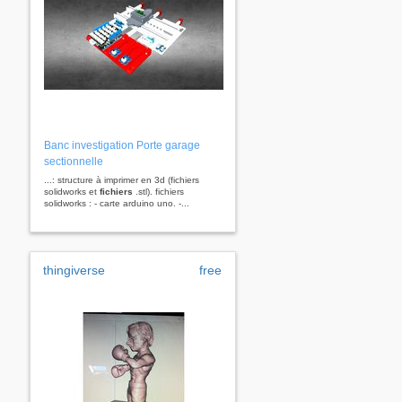
Banc investigation Porte garage
sectionnelle
...: structure à imprimer en 3d (fichiers
solidworks et
fichiers
.stl). fichiers
solidworks : - carte arduino uno. -...
thingiverse
free