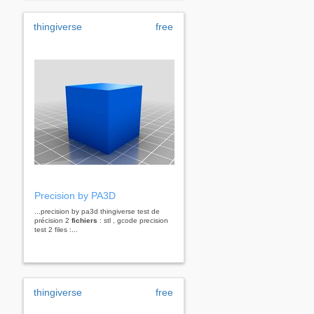
thingiverse
free
Precision by PA3D
...precision by pa3d thingiverse test de
précision 2
fichiers
: stl , gcode precision
test 2 files :...
thingiverse
free