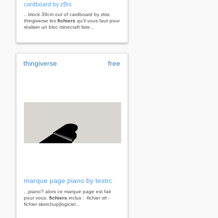
cardboard by zBis
...block 39cm out of cardboard by zbis
thingiverse les
fichiers
qu'il vous faut pour
réaliser un bloc minecraft liste...
thingiverse
free
marque page piano by testrc
...piano? alors ce marque page est fait
pour vous.
fichiers
inclus : -fichier stl -
fichier sketchup(logiciel...