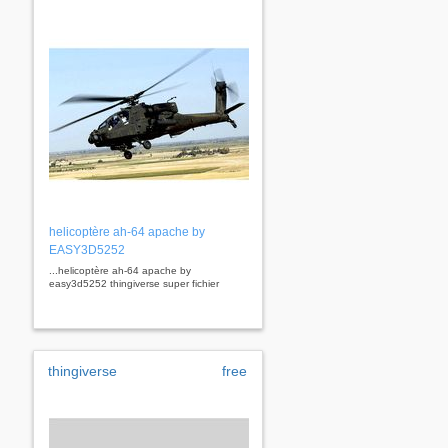
helicoptère ah-64 apache by
EASY3D5252
...helicoptère ah-64 apache by
easy3d5252 thingiverse super fichier
thingiverse
free