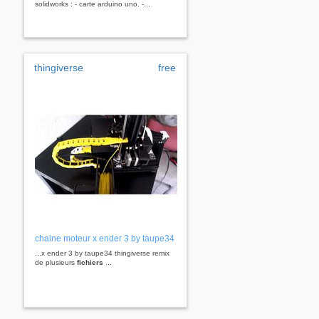
solidworks : - carte arduino uno. -...
thingiverse
free
chaine moteur x ender 3 by taupe34
...x ender 3 by taupe34 thingiverse remix
de plusieurs
fichiers
...