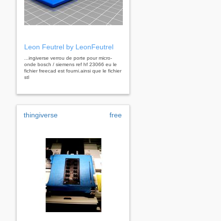
Leon Feutrel by LeonFeutrel
...ingiverse verrou de porte pour micro-
onde bosch / siemens ref hf 23066 eu le
fichier freecad est fourni.ainsi que le fichier
stl
thingiverse
free