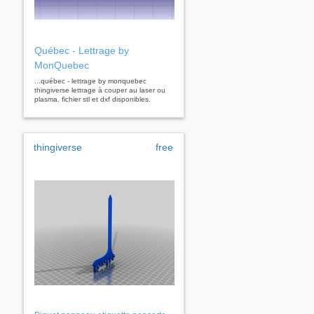
Québec - Lettrage by
MonQuebec
...québec - lettrage by monquebec
thingiverse lettrage à couper au laser ou
plasma. fichier stl et dxf disponibles.
thingiverse
free