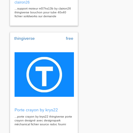
clairon26
...support moteur m57hs13b by clairon26
thingiverse bouchon pour tube 40x40
fichier solidworks sur demande
thingiverse
free
Porte crayon by krys22
...porte crayon by krys22 thingiverse porte
crayon designé avec designspark
méchanical fichier source rsdoc fourni