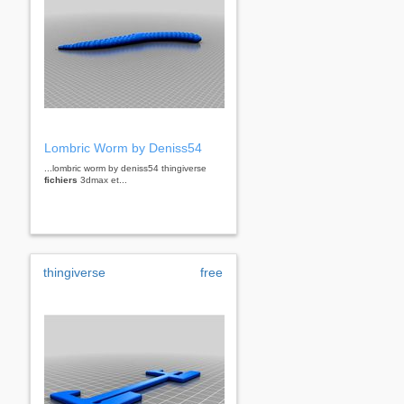
Lombric Worm by Deniss54
...lombric worm by deniss54 thingiverse
fichiers
3dmax et...
thingiverse
free