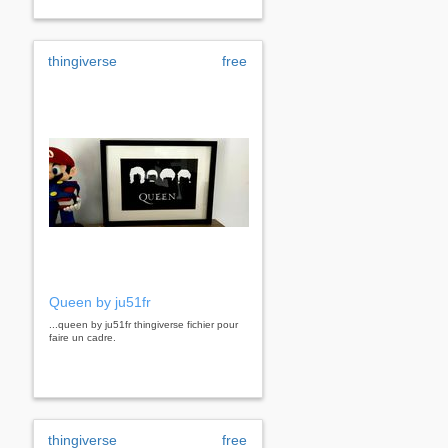
thingiverse
free
Queen by ju51fr
...queen by ju51fr thingiverse fichier pour
faire un cadre.
thingiverse
free