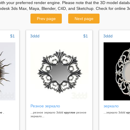
with your preferred render engine. Please note that the 3D model databa
odesk 3ds Max, Maya, Blender, C4D, and Sketchup. Check for online 3d
Prev page
Next page
$1
3ddd
$1
3ddd
Резное зеркало
зеркало
ое
,
...резное зеркало 3ddd
круглое
резное
...зеркало 3ddd
кр
зеркало...