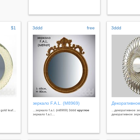
$1
3ddd
free
3ddd
зеркало F.A.L. (M8969)
Декоративное
gold leaf...
...зеркало f.a.l. (m8969) 3ddd
круглое
...декоративное з
зеркало f.a.l....
декоративное зерк