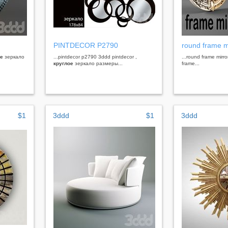
PINTDECOR P2790
round frame m
ое
зеркало
...pintdecor p2790 3ddd pintdecor ,
...round frame mirr
круглое
зеркало размеры...
frame...
$1
3ddd
$1
3ddd