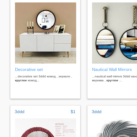
Decorative set
Nautical Wall Mirrors
...decorative set 3ddd комод , зеркало ,
...nautical wall mirrors 3ddd кан
круглое
комод...
веревка ,
круглое
...
3ddd
$1
3ddd