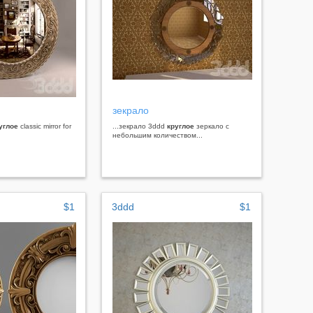
зекрало
углое
classic mirror for
...зекрало 3ddd
круглое
зеркало с
небольшим количеством...
$1
3ddd
$1