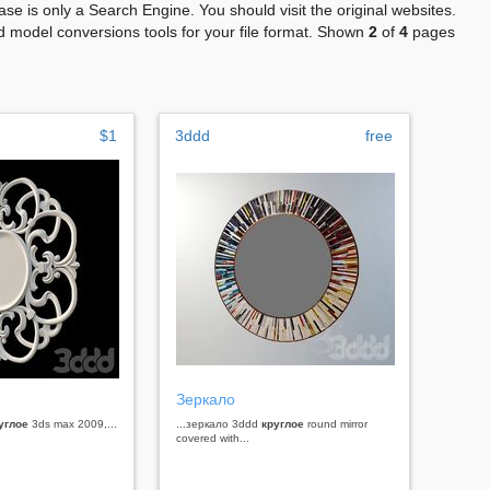
se is only a Search Engine. You should visit the original websites.
 model conversions tools for your file format. Shown
2
of
4
pages
$1
3ddd
free
Зеркало
углое
3ds max 2009,...
...зеркало 3ddd
круглое
round mirror
covered with...