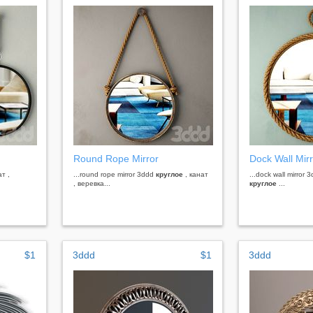
Round Rope Mirror
Dock Wall Mirr
ат ,
...round rope mirror 3ddd
круглое
, канат
...dock wall mirror 
, веревка...
круглое
...
$1
3ddd
$1
3ddd