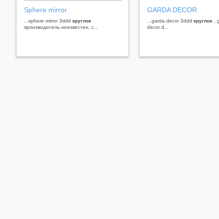
Sphere mirror
GARDA DECOR
...sphere mirror 3ddd
круглое
...garda decor 3ddd
круглое
, 
производитель неизвестен, с...
decor d...