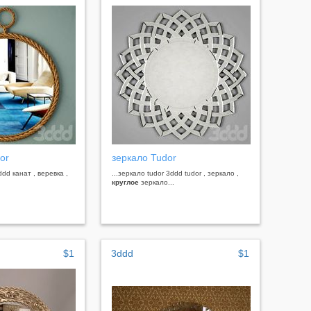
or
зеркало Tudor
3ddd канат , веревка ,
...зеркало tudor 3ddd tudor , зеркало ,
круглое
зеркало...
$1
3ddd
$1