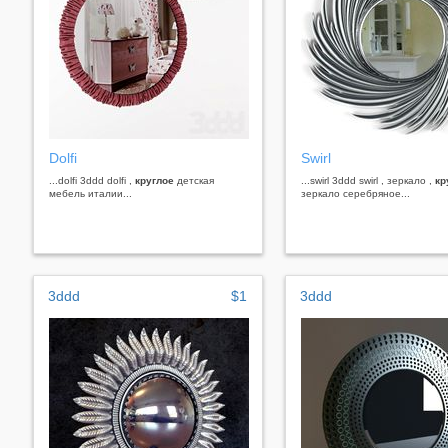
Dolfi
Swirl
...dolfi 3ddd dolfi ,
круглое
детская
...swirl 3ddd swirl , зеркало ,
кр
мебель италии...
зеркало серебряное...
3ddd
$1
3ddd