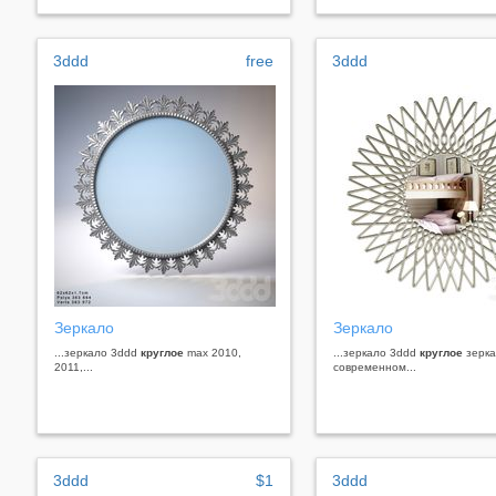
3ddd
free
3ddd
Зеркало
Зеркало
...зеркало 3ddd
круглое
max 2010,
...зеркало 3ddd
круглое
зерка
2011,...
современном...
3ddd
$1
3ddd