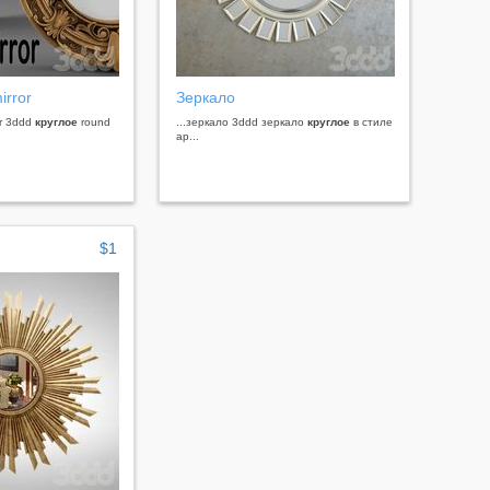
irror
Зеркало
or 3ddd
круглое
round
...зеркало 3ddd зеркало
круглое
в стиле
ар...
$1