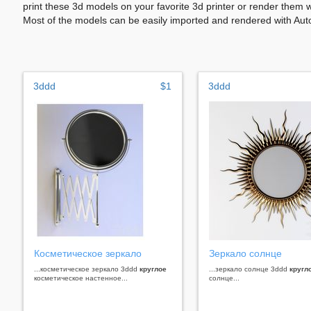
print these 3d models on your favorite 3d printer or render them 
Most of the models can be easily imported and rendered with Aut
3ddd
$1
3ddd
Косметическое зеркало
Зеркало солнце
...косметическое зеркало 3ddd
круглое
...зеркало солнце 3ddd
кругл
косметическое настенное...
солнце...