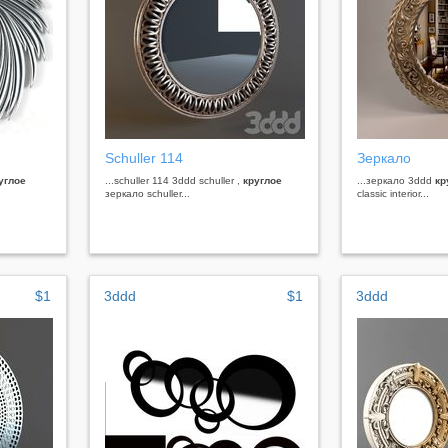
Schuller 114
Зеркало
углое
...schuller 114 3ddd schuller ,
круглое
...зеркало 3ddd
кр
зеркало schuller...
classic interior...
$1
3ddd
$1
3ddd