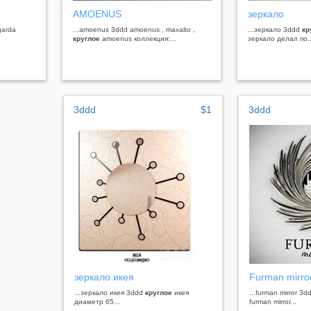
AMOENUS
зеркало
garda
...amoenus 3ddd amoenus , maxalto ,
...зеркало 3ddd
кр
круглое
amoenus коллекция:...
зеркало делал по..
3ddd
$1
3ddd
зеркало икея
Furman mirro
...зеркало икея 3ddd
круглое
икея
...furman mirror 3
диаметр 65...
furman mirror...