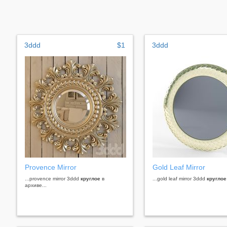
3ddd
$1
3ddd
Provence Mirror
Gold Leaf Mirror
...provence mirror 3ddd
круглое
в
...gold leaf mirror 3ddd
круглое
архиве...