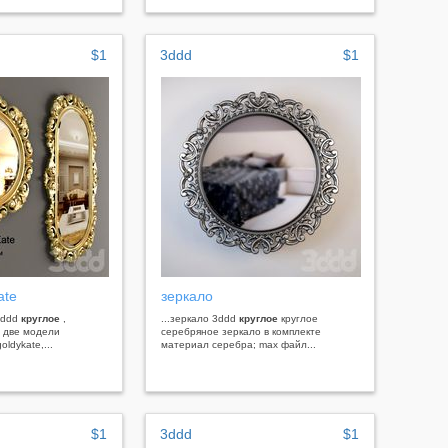
$1
3ddd
$1
ate
зеркало
 3ddd
круглое
,
...зеркало 3ddd
круглое
круглое
е две модели
серебряное зеркало в комплекте
oldykate,...
материал серебра; max файл...
$1
3ddd
$1