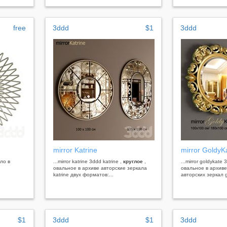
free
3ddd
$1
3ddd
mirror Katrine
mirror GoldyK
ло в
...mirror katrine 3ddd katrine ,
круглое
,
...mirror goldykate
овальное в архиве авторские зеркала
овальное в архив
katrine двух форматов:...
авторских зеркал g
$1
3ddd
$1
3ddd