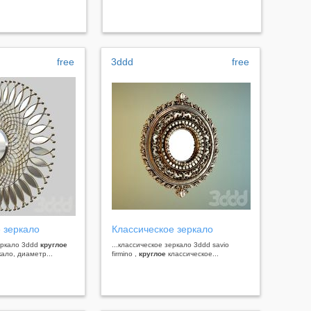
free
3ddd
free
 зеркало
Классическое зеркало
еркало 3ddd
круглое
...классическое зеркало 3ddd savio
ало, диаметр...
firmino ,
круглое
классическое...