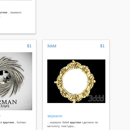
углое
, зеркало
.
$1
3ddd
$1
r
зеркало
ddd
круглое
, furman
...зеркало 3ddd
круглое
сделано по
катологу, текстуры...