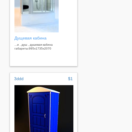
Дущевая кабина
...и , душ , душевая кабина
габариты:995х1735х2070
3ddd
$1