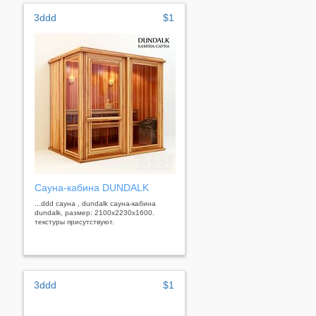
3ddd
$1
Сауна-кабина DUNDALK
...ddd сауна , dundalk сауна-кабина
dundalk, размер: 2100x2230x1600.
текстуры присутствуют.
3ddd
$1