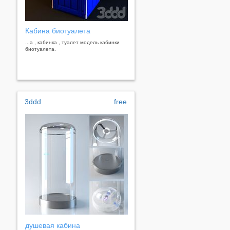
Кабина биотуалета
...а , кабинка , туалет модель кабинки
биотуалета.
3ddd
free
душевая кабина