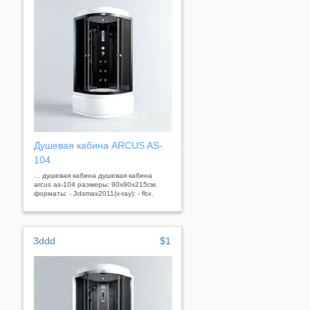
Душевая кабина ARCUS AS-
104
... душевая кабина душевая кабина
arcus as-104 размеры: 90x90x215см.
форматы: - 3dsmax2011(v-ray); - fbx.
3ddd
$1