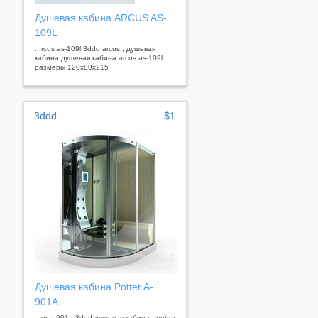
Душевая кабина ARCUS AS-
109L
...rcus as-109l 3ddd arcus , душевая
кабина душевая кабина arcus as-109l
размеры 120х80х215
3ddd
$1
Душевая кабина Potter A-
901A
...er a-901a 3ddd душевая кабина , potter