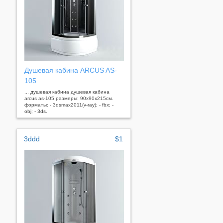
Душевая кабина ARCUS AS-
105
... душевая кабина душевая кабина
arcus as-105 размеры: 90x90x215см.
форматы: - 3dsmax2011(v-ray); - fbx; -
obj; - 3ds.
3ddd
$1