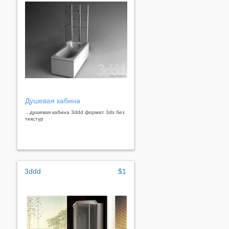
Душевая кабина
...душевая кабина 3ddd формат 3ds без
текстур
3ddd
$1