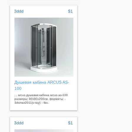
3ddd
$1
Душевая кабина ARCUS AS-
100
... arcus душевая кабина arcus as-100
размеры: 90x90x200см. форматы: -
3dsmax2011(v-ray); - fbx.
3ddd
$1