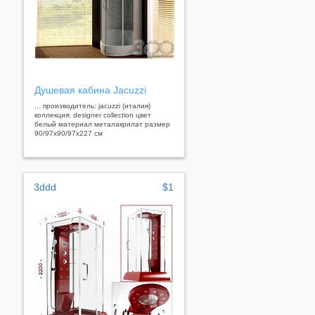
Душевая кабина Jacuzzi
... производитель: jacuzzi (италия)
коллекция: designer collection цвет
белый материал металакрилат размер
90/97х90/97х227 см
3ddd
$1