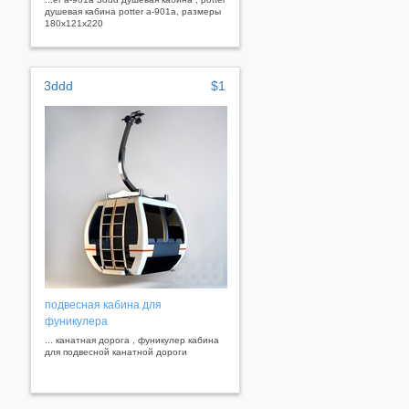
душевая кабина potter a-901a, размеры
180x121x220
3ddd
$1
подвесная кабина для
фуникулера
... канатная дорога , фуникулер кабина
для подвесной канатной дороги