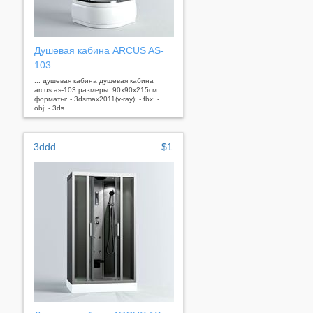
Душевая кабина ARCUS AS-
103
... душевая кабина душевая кабина
arcus as-103 размеры: 90x90x215см.
форматы: - 3dsmax2011(v-ray); - fbx; -
obj; - 3ds.
3ddd
$1